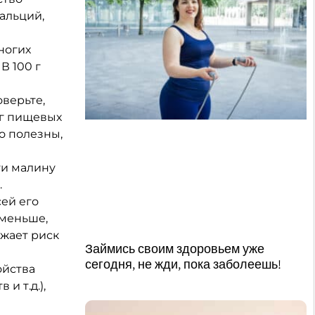
кальций,
ногих
В 100 г
оверьте,
5 г пищевых
но полезны,
йти малину
.
сей его
о меньше,
ижает риск
Займись своим здоровьем уже
сегодня, не жди, пока заболеешь!
ойства
и т.д.),