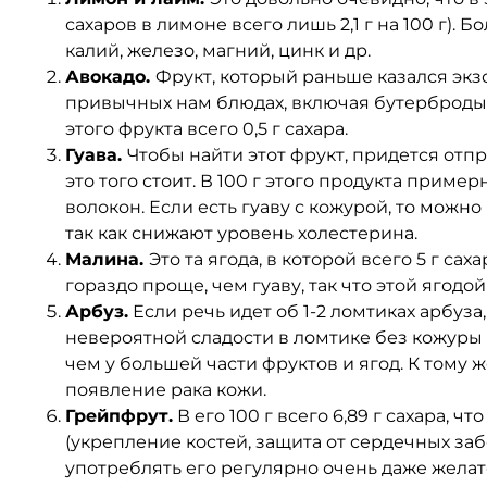
сахаров в лимоне всего лишь 2,1 г на 100 г). 
калий, железо, магний, цинк и др.
Авокадо.
Фрукт, который раньше казался экз
привычных нам блюдах, включая бутерброды и
этого фрукта всего 0,5 г сахара.
Гуава.
Чтобы найти этот фрукт, придется отп
это того стоит. В 100 г этого продукта пример
волокон. Если есть гуаву с кожурой, то можн
так как снижают уровень холестерина.
Малина.
Это та ягода, в которой всего 5 г сах
гораздо проще, чем гуаву, так что этой ягод
Арбуз.
Если речь идет об 1-2 ломтиках арбуза
невероятной сладости в ломтике без кожуры нах
чем у большей части фруктов и ягод. К тому 
появление рака кожи.
Грейпфрут.
В его 100 г всего 6,89 г сахара, 
(укрепление костей, защита от сердечных заб
употреблять его регулярно очень даже желат