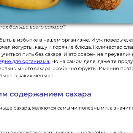
ктах больше всего сахара?
 быть в избытке в нашем организме. И уж поверьте, 
чая йогурты, кашу и горячие блюда. Количество сла
учиться пить без сахара. И это совсем не преувелич
едно для организма.
Но на самом деле, даже те проду
вольно много сахара, особенно фрукты. Именно поэт
льше, а каких меньше.
шим содержанием сахара
еньше сахара, являются самыми полезными, а значит 
 этих 2х фруктах сахара довольно мало (общее количе