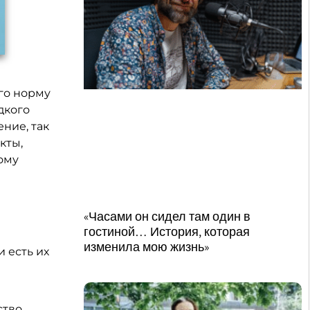
его норму
дкого
ение, так
кты,
ому
«Часами он сидел там один в
гостиной… История, которая
изменила мою жизнь»
и есть их
ство