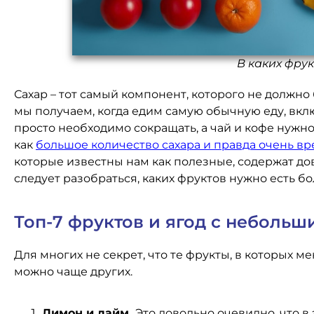
В каких фру
Сахар – тот самый компонент, которого не должно
мы получаем, когда едим самую обычную еду, вклю
просто необходимо сокращать, а чай и кофе нужно 
как
большое количество сахара и правда очень вр
которые известны нам как полезные, содержат до
следует разобраться, каких фруктов нужно есть бо
Топ-7 фруктов и ягод с неболь
Для многих не секрет, что те фрукты, в которых м
можно чаще других.
Лимон и лайм.
Это довольно очевидно, что в