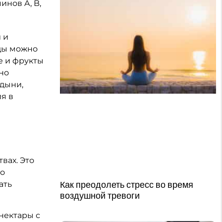
инов A, B,
 и
оды можно
е и фрукты
но
 дыни,
ия в
вах. Это
то
Как преодолеть стресс во время
ать
воздушной тревоги
 нектары с