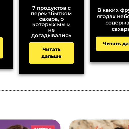
7 продуктов с
В каких фр
переизбытком
ягодах не
сахара, о
содерж
которых мы и
сахар
не
догадывались
Читать д
Читать
дальше