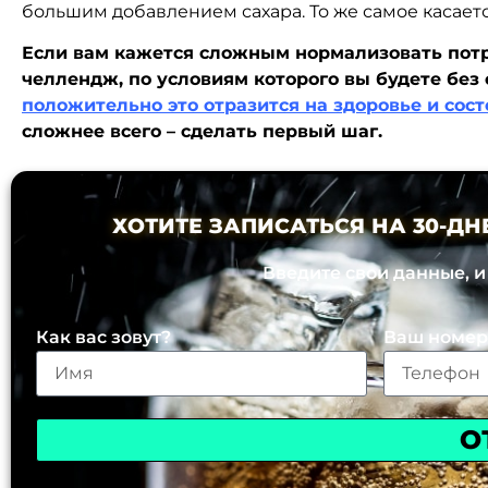
большим добавлением сахара. То же самое касаетс
Если вам кажется сложным нормализовать потр
челлендж, по условиям которого вы будете без 
положительно это отразится на здоровье и сост
сложнее всего – сделать первый шаг.
ХОТИТЕ ЗАПИСАТЬСЯ НА 30-Д
Введите свои данные, 
Как вас зовут?
Ваш номер
О