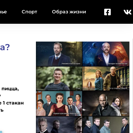
вье
Спорт
Образ жизни
а?
 пицца,
у
 1 стакан
ть