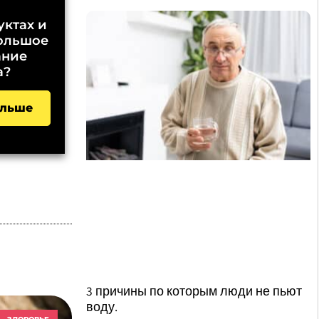
уктах и
большое
ание
а?
альше
3 причины по которым люди не пьют
воду.