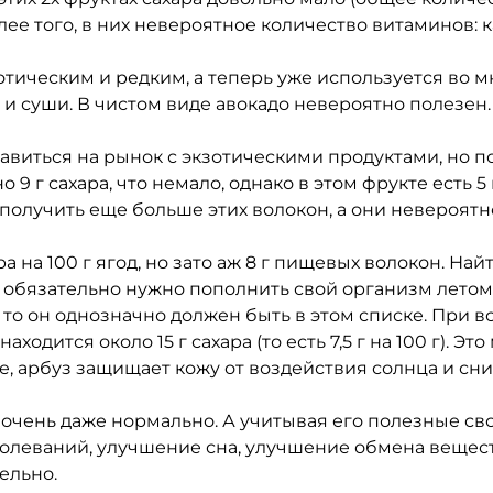
Более того, в них невероятное количество витаминов: 
отическим и редким, а теперь уже используется во м
 суши. В чистом виде авокадо невероятно полезен. 
равиться на рынок с экзотическими продуктами, но п
но 9 г сахара, что немало, однако в этом фрукте есть 
о получить еще больше этих волокон, а они невероят
ара на 100 г ягод, но зато аж 8 г пищевых волокон. На
ой обязательно нужно пополнить свой организм летом
, то он однозначно должен быть в этом списке. При в
одится около 15 г сахара (то есть 7,5 г на 100 г). Эт
же, арбуз защищает кожу от воздействия солнца и сн
что очень даже нормально. А учитывая его полезные св
олеваний, улучшение сна, улучшение обмена веществ 
ельно.